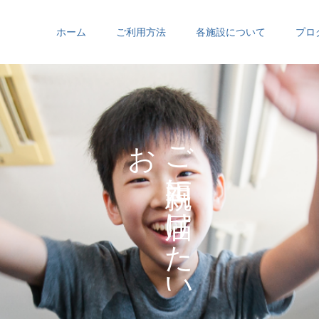
ホーム
ご利用方法
各施設について
プロ
お
ご
の
に
の
け
た
い