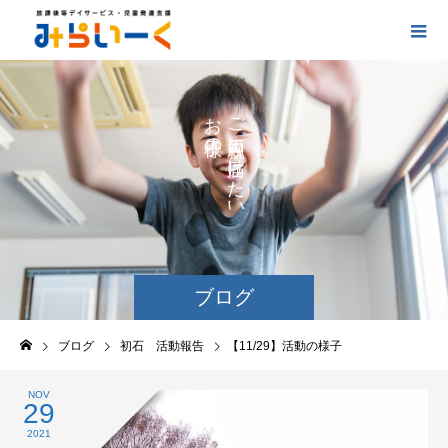
お
ご
の
に
の
け
た
い
ブログ
ブログ
初石 活動報告
【11/29】活動の様子
NOV
29
2021