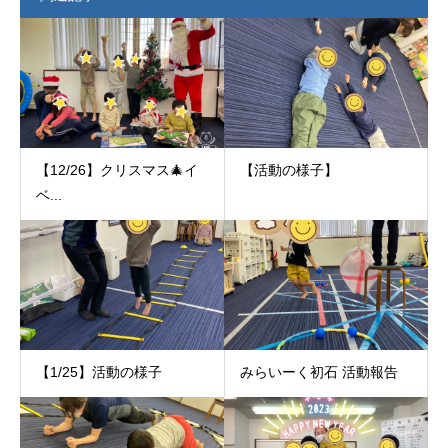
【12/26】クリスマス🎄イ
【活動の様子】
ベ...
【1/25】活動の様子
みらいーく初石 活動報告