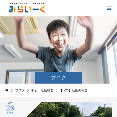
お
ご
の
に
の
け
た
い
ブログ
ブログ
初石 活動報告
【5/26】活動の報告
MAY
26
2021