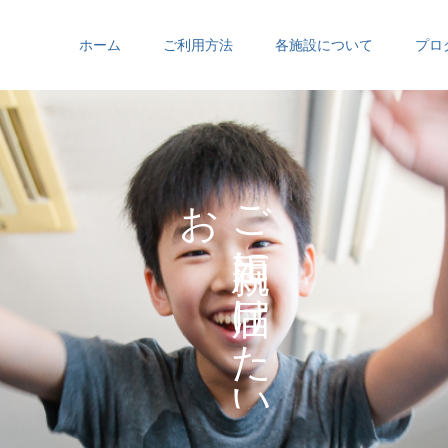
ホーム
ご利用方法
各施設について
プロ
お
ご
の
に
の
け
た
い