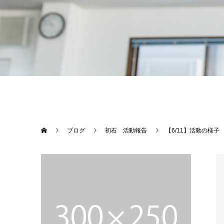
ブログ
初石 活動報告
【6/11】活動の様子