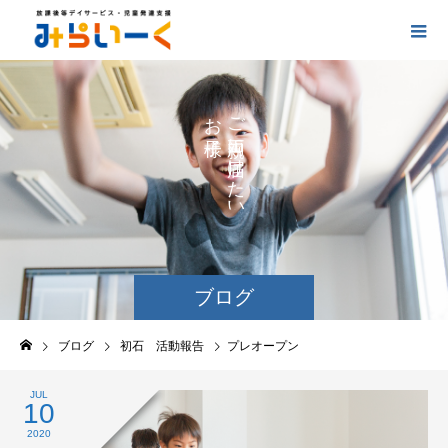
お
ご
の
に
の
け
た
い
ブログ
ブログ
初石 活動報告
プレオープン
JUL
10
2020