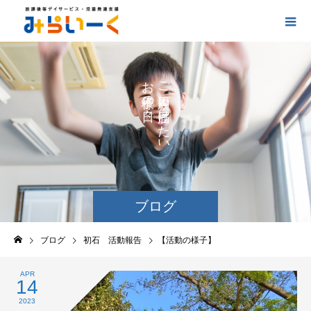
お
ご
の
に
の
け
た
い
ブログ
ブログ
初石 活動報告
【活動の様子】
APR
14
2023