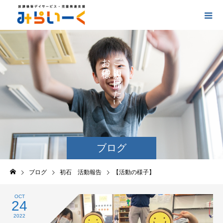
お
ご
の
に
の
け
た
い
ブログ
ブログ
初石 活動報告
【活動の様子】
OCT
24
2022