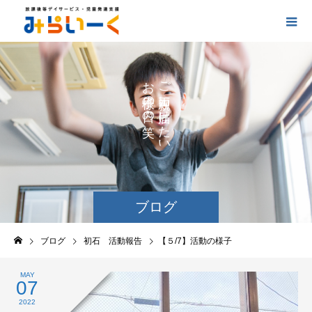
お
ご
の
に
の
け
た
い
ブログ
ブログ
初石 活動報告
【５/7】活動の様子
MAY
07
2022