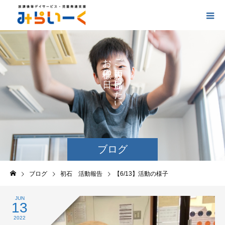
お
ご
の
に
の
け
た
い
ブログ
ブログ
初石 活動報告
【6/13】活動の様子
JUN
13
2022