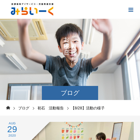
お
ご
の
に
の
け
た
い
ブログ
ブログ
初石 活動報告
【8/28】活動の様子
AUG
29
2020