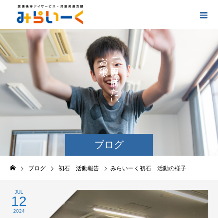
お
ご
の
に
の
け
た
い
ブログ
ブログ
初石 活動報告
みらいーく初石 活動の様子
JUL
12
2024