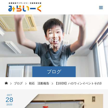
お
ご
の
に
の
け
た
い
ブログ
ブログ
初石 活動報告
【10/28】ハロウィンイベントその3
OCT
28
2020