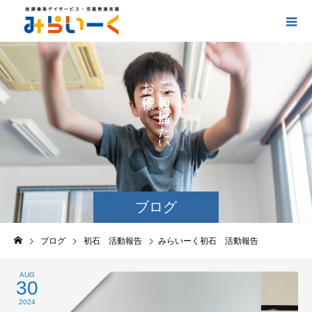
お
ご
の
に
の
け
た
い
ブログ
ブログ
初石 活動報告
みらいーく初石 活動報告
AUG
30
2024