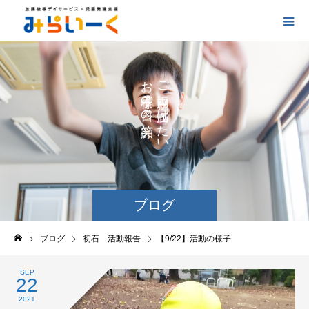
お
ご
の
に
の
け
た
い
ブログ
ブログ
初石 活動報告
【9/22】活動の様子
SEP
22
2021