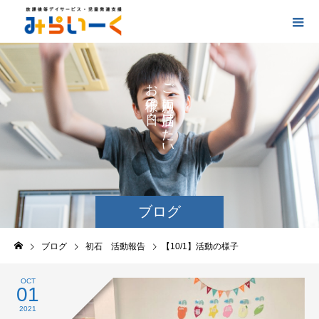
お
ご
の
に
の
け
た
い
ブログ
ブログ
初石 活動報告
【10/1】活動の様子
OCT
01
2021