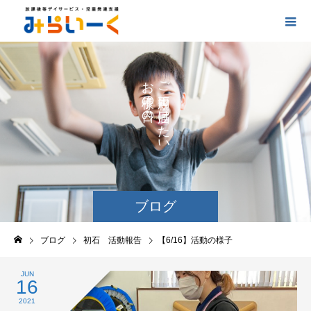
お
ご
の
に
の
け
た
い
ブログ
ブログ
初石 活動報告
【6/16】活動の様子
JUN
16
2021