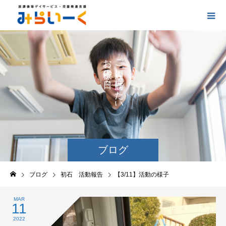
お
ご
の
に
の
け
た
い
ブログ
ブログ
初石 活動報告
【3/11】活動の様子
MAR
11
2022