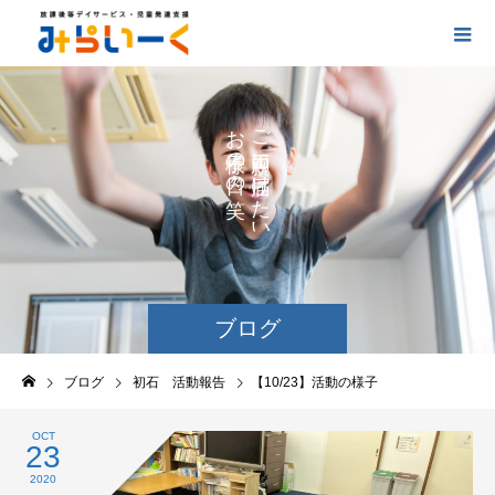
お
ご
の
に
の
け
た
い
ブログ
ブログ
初石 活動報告
【10/23】活動の様子
OCT
23
2020