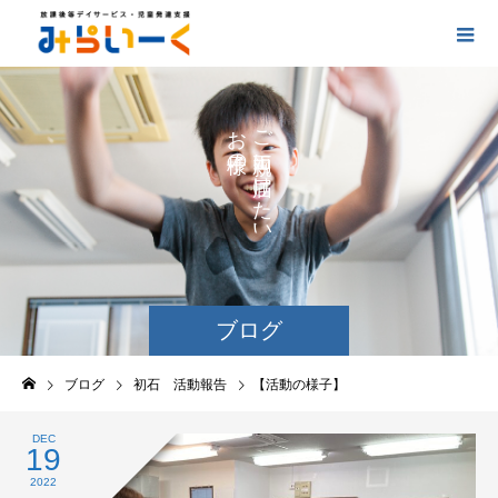
お
ご
の
に
の
け
た
い
ブログ
ブログ
初石 活動報告
【活動の様子】
DEC
19
2022