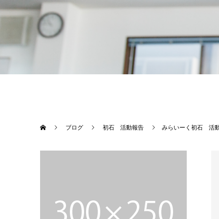
ブログ
初石 活動報告
みらいーく初石 活