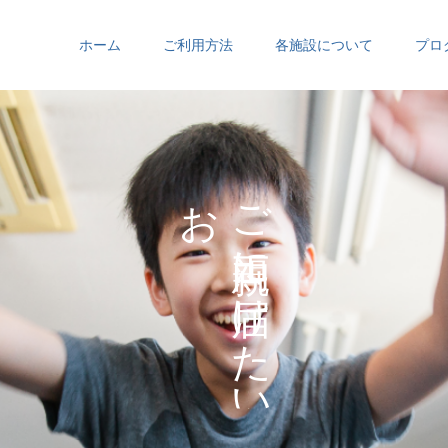
ホーム
ご利用方法
各施設について
プロ
お
ご
の
に
の
け
た
い