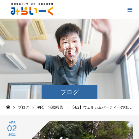
お
ご
の
に
の
け
た
い
ブログ
ブログ
初石 活動報告
【4/2】ウェルカムパーティーの様子②
APR
02
2021