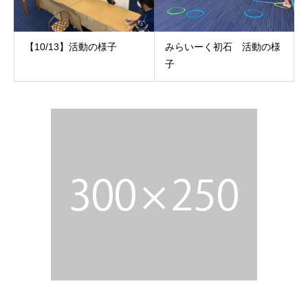
【10/13】活動の様子
みらいーく初石 活動の様
子