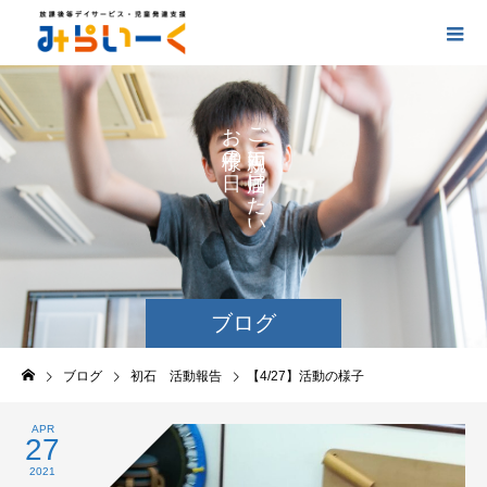
お
ご
の
に
の
け
た
い
ブログ
ブログ
初石 活動報告
【4/27】活動の様子
APR
27
2021