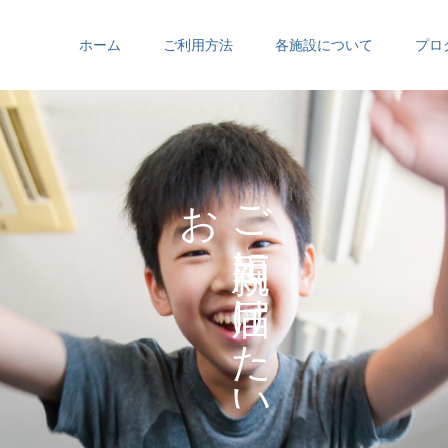
ホーム
ご利用方法
各施設について
プロ
お
ご
の
に
の
け
た
い