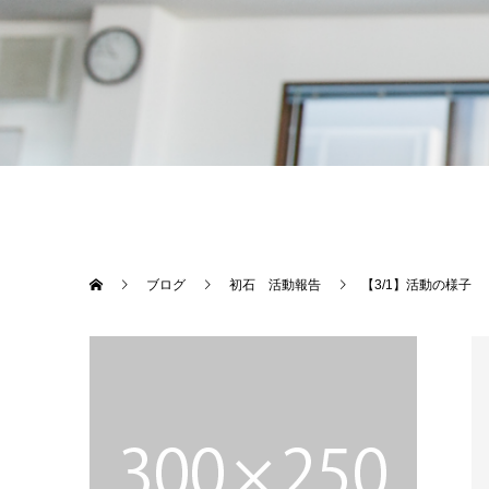
ブログ
初石 活動報告
【3/1】活動の様子